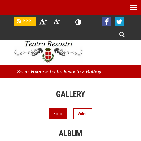
Sei in:
Home
> Teatro Besostri
>
Gallery
GALLERY
Foto
Video
ALBUM